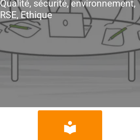
Qualité, sécurité, environnement,
RSE, Ethique
local_library